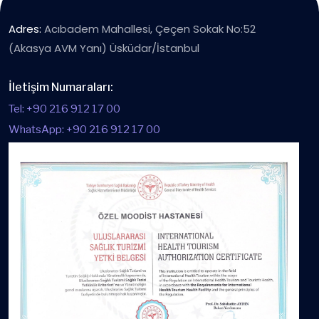
Adres:
Acıbadem Mahallesi, Çeçen Sokak No:52
(Akasya AVM Yanı) Üsküdar/İstanbul
İletişim Numaraları:
Tel: +90 216 912 17 00
WhatsApp: +90 216 912 17 00