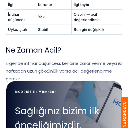
İlgi
Korunur
İlgi kaybı
İntihar
Olabilir — acil
Yok
düşüncesi
değerlendirme
Uyku/iştah
Stabil
Belirgin değişiklik
Ne Zaman Acil?
Ergende intihar düşüncesi, kendine zarar verme veya iki
haftadan uzun çökkünlük varsa acil değerlendirme
gerekir.
MOODIST ile Mümkün!
ONLINE RANDEVU
Sağlığınız bizim ilk
önceliğimizdir.